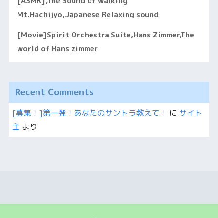
[ASMR],The Sound of walking
Mt.Hachijyo,Japanese Relaxing sound
[Movie]Spirit Orchestra Suite,Hans Zimmer,The
world of Hans zimmer
Recent Comments
[募集！]第一弾！あなたのサントラ教えて！
に
サイト
主
より