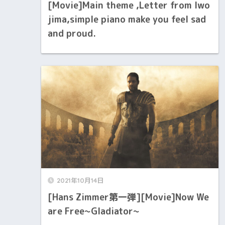
[Movie]Main theme ,Letter from Iwo
jima,simple piano make you feel sad
and proud.
2021年10月14日
[Hans Zimmer第一弾][Movie]Now We
are Free~Gladiator~